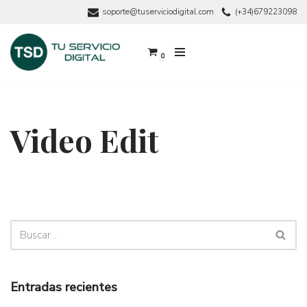
soporte@tuserviciodigital.com
(+34)679223098
Saltar
al
0
contenido
Video Edit
Entradas recientes