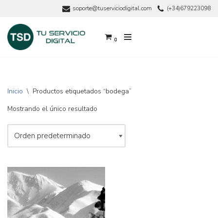
soporte@tuserviciodigital.com
(+34)679223098
Saltar
al
0
contenido
Inicio
\
Productos etiquetados “bodega”
Mostrando el único resultado