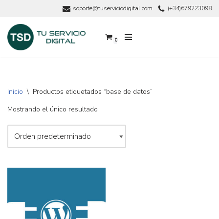
soporte@tuserviciodigital.com
(+34)679223098
Saltar
al
0
contenido
Inicio
\
Productos etiquetados “base de datos”
Mostrando el único resultado